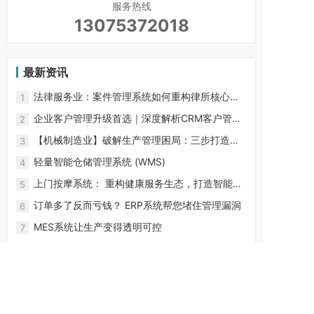
服务热线
13075372018
最新资讯
法律服务业：案件管理系统如何重构律所核心竞
1
争力？ 行业生产力困局
企业客户管理升级首选｜深度解析CRM客户管理
2
系统的核心功能与价值
【机械制造业】破解生产管理困局：三步打造数
3
字化智能工厂
轻量智能仓储管理系统 (WMS)
4
上门按摩系统： 重构健康服务生态，打造智能化
5
预约服务新体验
订单多了反而亏钱？ ERP系统帮您堵住管理漏洞
6
MES系统让生产变得透明可控
7
好的济南抖音代运营服务商
8
专业做济南抖音代运营的公司
9
在山东济南小程序开发哪家好
10