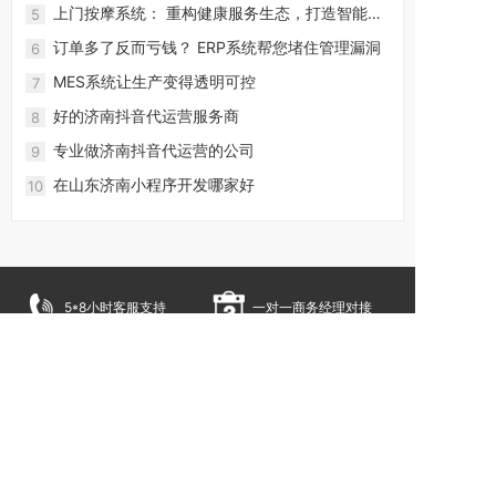
上门按摩系统： 重构健康服务生态，打造智能化
5
预约服务新体验
订单多了反而亏钱？ ERP系统帮您堵住管理漏洞
6
MES系统让生产变得透明可控
7
好的济南抖音代运营服务商
8
专业做济南抖音代运营的公司
9
在山东济南小程序开发哪家好
10
5*8小时客服支持
一对一商务经理对接
多年实战经验
网络建站一站式服
务