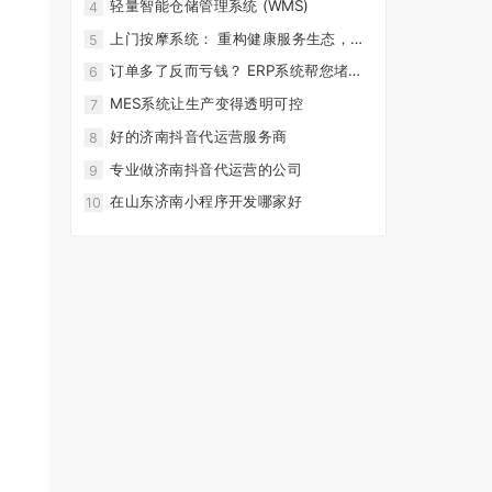
轻量智能仓储管理系统 (WMS)
4
上门按摩系统： 重构健康服务生态，打
5
造智能化预约服务新体验
订单多了反而亏钱？ ERP系统帮您堵住
6
管理漏洞
MES系统让生产变得透明可控
7
好的济南抖音代运营服务商
8
专业做济南抖音代运营的公司
9
在山东济南小程序开发哪家好
10