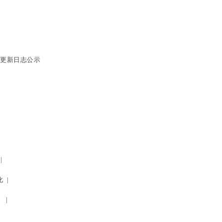
应→更新日志公示
 |
化 |
 |